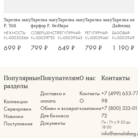
Тарелка закусочная, 21 см, стекло
Тарелка закусочная, 21,5 см,
Тарелка закусочная, 20 см, пепел,
Тарелка закусочная, 21,5 
Тарелка ква
Р, Trill
фарфор F, белая, с серебристым
Икра
Даймонд
кантом, Lotus silver
НЕЖНОСТЬ
СОВЕРШЕНСТВО
РЕГУЛЯРНАЯ
РЕГУЛЯРНАЯ
БАЗОВАЯ
KL-00030566
KL-00039753
KL-00039345
KL-00039461
KL-00039491
699 ₽
799 ₽
649 ₽
799 ₽
1 190 ₽
Популярные
Покупателям
О нас
Контакты
разделы
Доставка и
Контакты
+7 (499) 653-7
оплата
О
98
Коллекции
Обмен и возврат
компании
+7 (800) 333-01
Сервировки
Для бизнеса
72
Новинки
Документы
Пн - Пт с 9:30 до
Поступления
18:00
info@annalafarg.