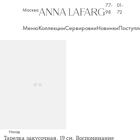
77-
01-
Москва
98
72
Меню
Коллекции
Сервировки
Новинки
Поступл
Назад
Тарелка закусочная, 19 см, Воспоминание