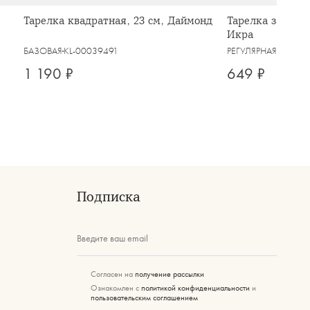
Тарелка квадратная, 23 см, Даймонд
Тарелка закусоч
Икра
БАЗОВАЯ
KL-00039491
РЕГУЛЯРНАЯ
KL-000
1 190 ₽
649 ₽
Подписка
Введите ваш email
Согласен на
получение рассылки
Ознакомлен с
политикой конфиденциальности
и
пользовательским соглашением