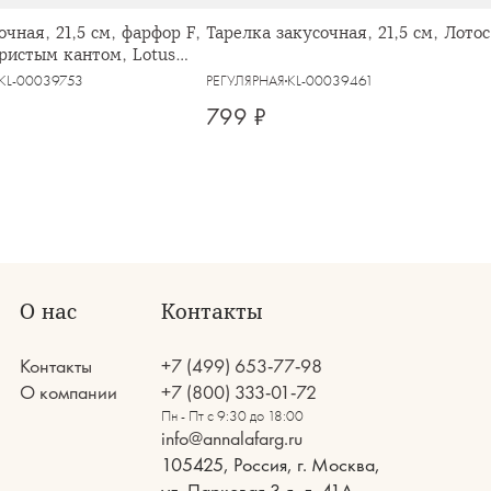
очная, 21,5 см, фарфор F,
Тарелка закусочная, 21,5 см, Лотос
бристым кантом, Lotus
KL-00039753
РЕГУЛЯРНАЯ
KL-00039461
799 ₽
О нас
Контакты
Контакты
+7 (499) 653-77-98
О компании
+7 (800) 333-01-72
Пн - Пт с 9:30 до 18:00
info@annalafarg.ru
105425, Россия, г. Москва,
ул. Парковая 3-я, д. 41А