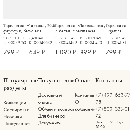
Тарелка закусочная, 21,5 см,
Тарелка, 20.5 см, серо-зеленая,
Тарелка закусочная, 23 см, фарфор
Тарелка закусочная, 21 см
Тарелка заку
фарфор F, белая, с серебристым
Solaris
P, белая, с серебристым кантом,
Nuances
Organica
кантом, Lotus silver
White Platinum
СОВЕРШЕНСТВО
ДАЧНАЯ
РЕГУЛЯРНАЯ
РЕГУЛЯРНАЯ
РЕГУЛЯРНАЯ
KL-00039753
KL-00040532
KL-00041469
KL-00041473
KL-00041181
799 ₽
649 ₽
1 090 ₽
899 ₽
799 ₽
Популярные
Покупателям
О нас
Контакты
разделы
Доставка и
Контакты
+7 (499) 653-7
оплата
О
98
Коллекции
Обмен и возврат
компании
+7 (800) 333-01
Сервировки
Для бизнеса
72
Новинки
Документы
Пн - Пт с 9:30 до
Поступления
18:00