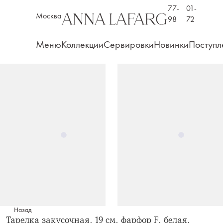
77-
01-
Москва
98
72
Меню
Коллекции
Сервировки
Новинки
Поступл
Назад
Тарелка закусочная, 19 см, фарфор F, белая,