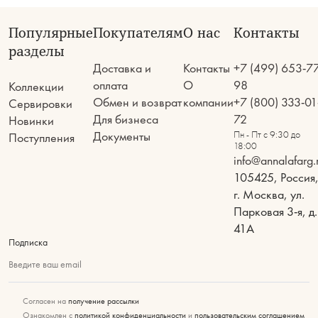
Популярные
Покупателям
О нас
Контакты
разделы
Доставка и
Контакты
+7 (499) 653-7
оплата
О
98
Коллекции
Обмен и возврат
компании
+7 (800) 333-01
Сервировки
Для бизнеса
72
Новинки
Документы
Пн - Пт с 9:30 до
Поступления
18:00
info@annalafarg.
105425, Россия
г. Москва, ул.
Парковая 3-я, д.
41А
Подписка
Введите ваш email
Согласен на
получение рассылки
Ознакомлен с
политикой конфиденциальности
и
пользовательским соглашением