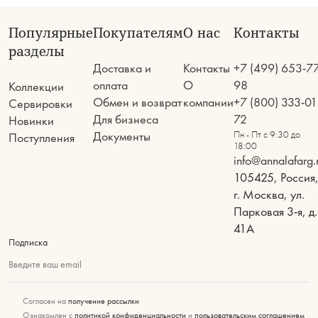
Популярные
Покупателям
О нас
Контакты
разделы
Доставка и
Контакты
+7 (499) 653-7
оплата
О
98
Коллекции
Обмен и возврат
компании
+7 (800) 333-01
Сервировки
Для бизнеса
72
Новинки
Документы
Пн - Пт с 9:30 до
Поступления
18:00
info@annalafarg.
105425, Россия
г. Москва, ул.
Парковая 3-я, д.
41А
Подписка
Введите ваш email
Согласен на
получение рассылки
Ознакомлен с
политикой конфиденциальности
и
пользовательским соглашением