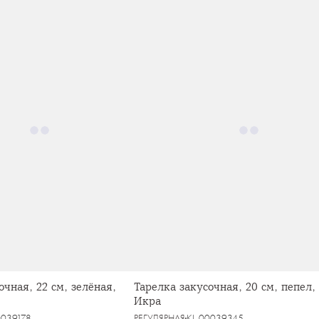
очная, 22 см, зелёная,
Тарелка закусочная, 20 см, пепел,
Икра
0039178
РЕГУЛЯРНАЯ
KL-00039345