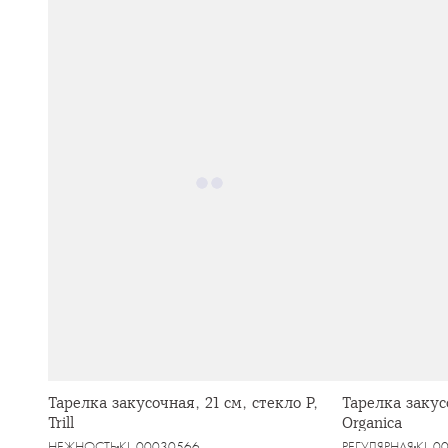
Тарелка закусочная, 21 см, стекло Р,
Тарелка закус
Trill
Organica
НЕЖНОСТЬ
KL-00030566
РЕГУЛЯРНАЯ
KL-0