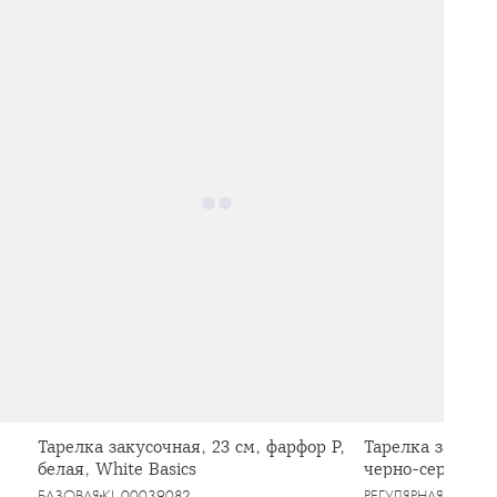
Тарелка закусочная, 23 см, фарфор P,
Тарелка закусоч
белая, White Basics
черно-серая, в 
БАЗОВАЯ
KL-00039082
РЕГУЛЯРНАЯ
KL-000