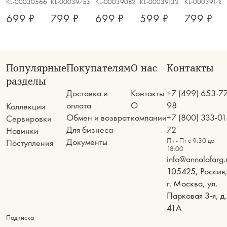
KL-00030566
KL-00039753
KL-00039082
KL-00039132
KL-00039178
699 ₽
799 ₽
699 ₽
599 ₽
799 ₽
Популярные
Покупателям
О нас
Контакты
разделы
Доставка и
Контакты
+7 (499) 653-7
оплата
О
98
Коллекции
Обмен и возврат
компании
+7 (800) 333-01
Сервировки
Для бизнеса
72
Новинки
Документы
Пн - Пт с 9:30 до
Поступления
18:00
info@annalafarg.
105425, Россия
г. Москва, ул.
Парковая 3-я, д.
41А
Подписка