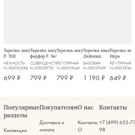
Тарелка закусочная, 21 см, стекло
Тарелка закусочная, 21,5 см,
Тарелка закусочная, 21,5 см, Лотос
Тарелка квадратная, 23 с
Тарелка заку
Р, Trill
фарфор F, белая, с серебристым
Даймонд
Икра
кантом, Lotus silver
НЕЖНОСТЬ
СОВЕРШЕНСТВО
РЕГУЛЯРНАЯ
БАЗОВАЯ
РЕГУЛЯРНАЯ
KL-00030566
KL-00039753
KL-00039461
KL-00039491
KL-00039345
699 ₽
799 ₽
799 ₽
1 190 ₽
649 ₽
Популярные
Покупателям
О нас
Контакты
разделы
Доставка и
Контакты
+7 (499) 653-7
оплата
О
98
Коллекции