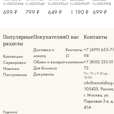
KL-00030566
KL-00039461
KL-00039345
KL-00039491
KL-00039082
699 ₽
799 ₽
649 ₽
1 190 ₽
699 ₽
Популярные
Покупателям
О нас
Контакты
разделы
Доставка и
Контакты
+7 (499) 653-7
оплата
О
98
Коллекции
Обмен и возврат
компании
+7 (800) 333-01
Сервировки
Для бизнеса
72
Новинки
Документы
Пн - Пт с 9:30 до
Поступления
18:00
info@annalafarg.
105425, Россия
г. Москва, ул.
Парковая 3-я, д.
41А
Подписка