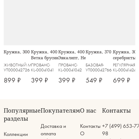
Кружка, 300 мл, Такса
Кружка, 400 мл, фарфор N, белая,
Кружка, 400 мл, фарфор N, белая,
Кружка, 370 мл, Даймон
Кружка, 300 
Ветка брусники, Herbarium
Эвкалипт, Herbarium
серебристым
Platinum
ЖИВОТНЫЙ МИР
ПРОВАНС
ПРОВАНС
БАЗОВАЯ
РЕГУЛЯРНАЯ
УТ000042726
KL-00041041
KL-00041042
УТ000042766
KL-00041424
899 ₽
399 ₽
399 ₽
549 ₽
699 ₽
Популярные
Покупателям
О нас
Контакты
разделы
Доставка и
Контакты
+7 (499) 653-7
оплата
О
98
Коллекции