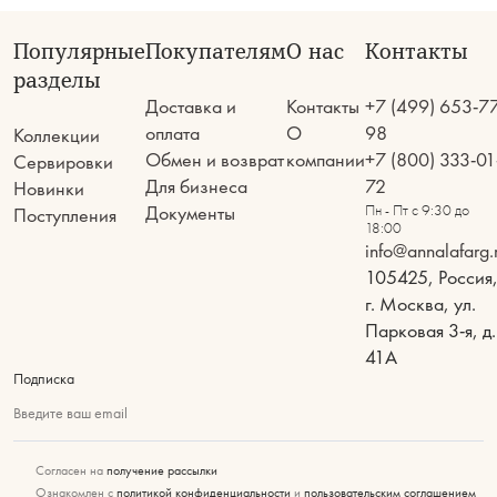
Популярные
Покупателям
О нас
Контакты
разделы
Доставка и
Контакты
+7 (499) 653-7
оплата
О
98
Коллекции
Обмен и возврат
компании
+7 (800) 333-01
Сервировки
Для бизнеса
72
Новинки
Документы
Пн - Пт с 9:30 до
Поступления
18:00
info@annalafarg.
105425, Россия
г. Москва, ул.
Парковая 3-я, д.
41А
Подписка
Введите ваш email
Согласен на
получение рассылки
Ознакомлен с
политикой конфиденциальности
и
пользовательским соглашением